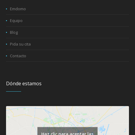
Emdomo
Equipo
Blog
Pida su cita
Contacto
Dónde estamos
Haz clic para aceptar las